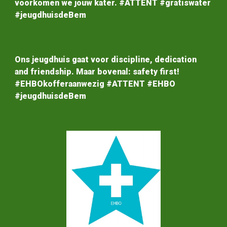
voorkomen we jouw kater. #ATTENT #gratiswater 
#jeugdhuisdeBem
Ons jeugdhuis gaat voor discipline, dedication 
and friendship. Maar bovenal: safety first! 
#EHBOkofferaanwezig #ATTENT #EHBO 
#jeugdhuisdeBem